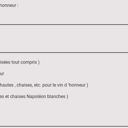
'honneur :
:
isées tout compris )
eur
autes , chaises, etc. pour le vin d 'honneur )
des et chaises Napoléon blanches )