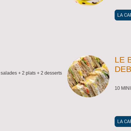
LA CA
"
LE 
DE
 salades + 2 plats + 2 desserts
10 MIN
LA CA