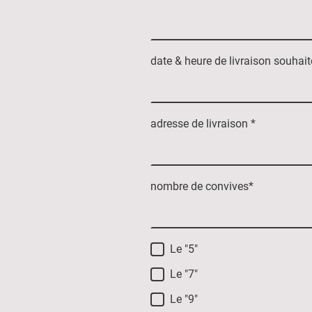
date & heure de livraison souhai
adresse de livraison
*
nombre de convives
*
Le "5"
Le "7"
Le "9"