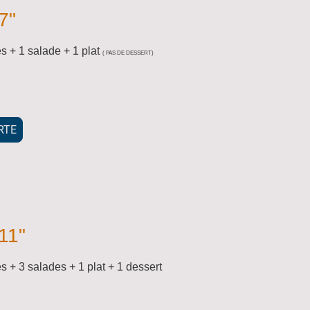
7"
es + 1 salade + 1 plat
( PAS DE DESSERT)
RTE
11"
s + 3 salades + 1 plat + 1 dessert