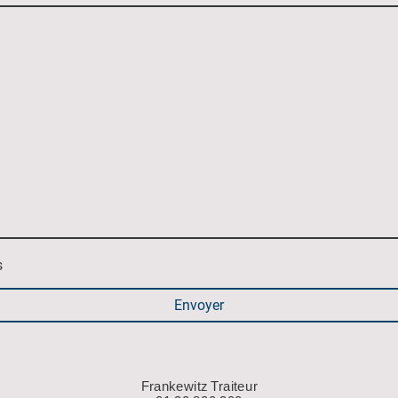
s
Envoyer
Frankewitz Traiteur