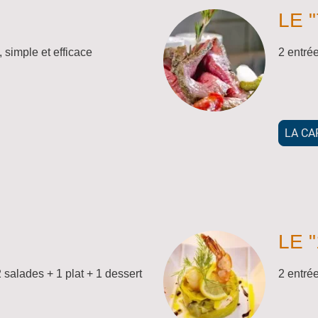
LE "
 simple et efficace
2 entré
LA CA
LE "
 salades + 1 plat + 1 dessert
2 entrée